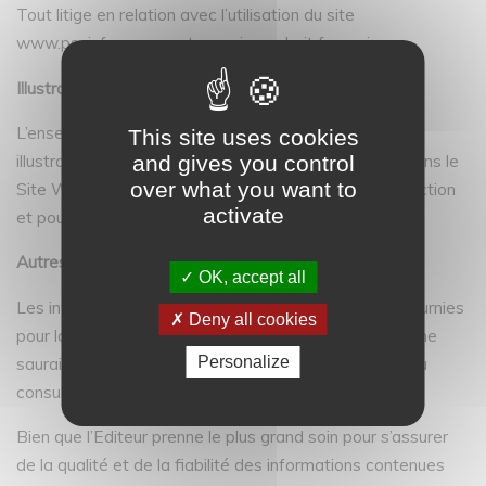
Tout litige en relation avec l’utilisation du site
www.psyinfos.com est soumis au droit français.
Illustrations
L’ensemble des droits des photographies, images ou
This site uses cookies
and gives you control
illustrations de quelque nature que ce soit, utilisées dans le
over what you want to
Site Web sont réservés pour la durée légale de protection
activate
et pour le monde entier.
Autres dispositions
OK, accept all
Les informations contenues dans le Site Web sont fournies
Deny all cookies
pour la seule information générale des visiteurs, elles ne
Personalize
sauraient remplacer ou se substituer à des conseils ou
consultations de nature professionnelle.
Bien que l’Editeur prenne le plus grand soin pour s’assurer
de la qualité et de la fiabilité des informations contenues